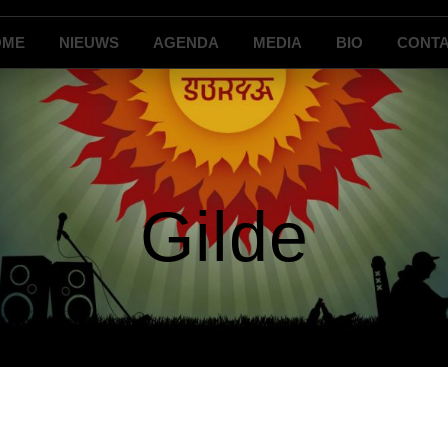
OME
NIEUWS
AGENDA
MEDIA
BIO
CONT
Gilde