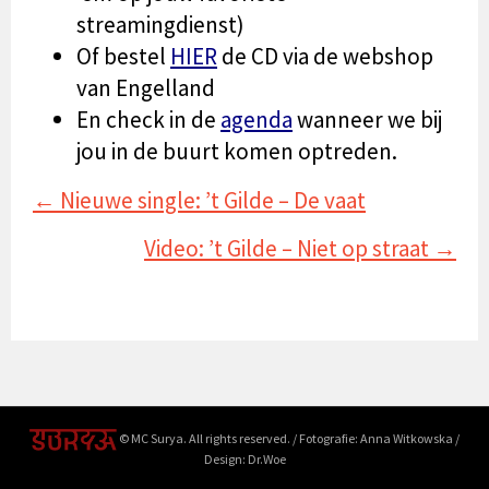
streamingdienst)
Of bestel
HIER
de CD via de webshop
van Engelland
En check in de
agenda
wanneer we bij
jou in de buurt komen optreden.
Posts
← Nieuwe single: ’t Gilde – De vaat
navigation
Video: ’t Gilde – Niet op straat →
© MC Surya. All rights reserved. / Fotografie: Anna Witkowska /
Design: Dr.Woe