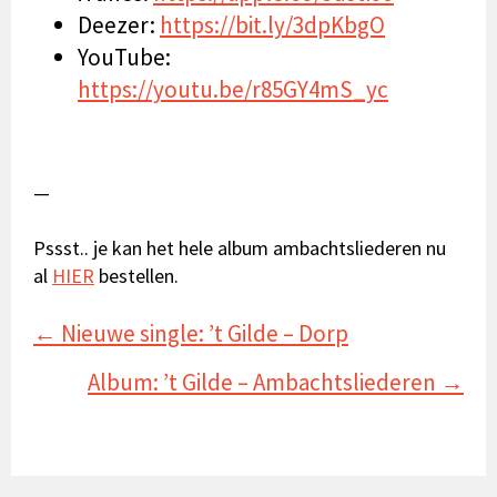
Deezer:
https://bit.ly/3dpKbgO
YouTube:
https://youtu.be/r85GY4mS_yc
—
Pssst.. je kan het hele album ambachtsliederen nu
al
HIER
bestellen.
Posts
← Nieuwe single: ’t Gilde – Dorp
navigation
Album: ’t Gilde – Ambachtsliederen →