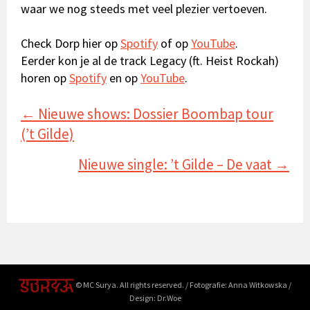
waar we nog steeds met veel plezier vertoeven.
Check
Dorp
hier op
Spotify
of op
YouTube
.
Eerder kon je al de track
Legacy
(ft. Heist Rockah)
horen op
Spotify
en op
YouTube
.
Posts
← Nieuwe shows: Dossier Boombap tour
navigation
(’t Gilde)
Nieuwe single: ’t Gilde – De vaat →
© MC Surya. All rights reserved. / Fotografie: Anna Witkowska /
Design: Dr.Woe