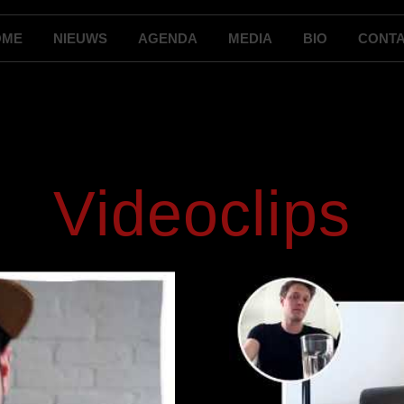
OME
NIEUWS
AGENDA
MEDIA
BIO
CONT
Videoclips