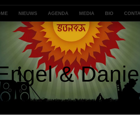
OME
NIEUWS
AGENDA
MEDIA
BIO
CONT
Engel & Danie