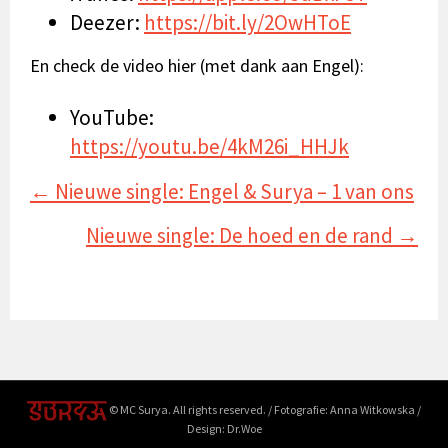
Deezer:
https://bit.ly/2OwHToE
En check de video hier (met dank aan Engel):
YouTube:
https://youtu.be/4kM26i_HHJk
Posts
← Nieuwe single: Engel & Surya – 1 van ons
navigation
Nieuwe single: De hoed en de rand →
© MC Surya. All rights reserved. / Fotografie: Anna Witkowska /
Design: Dr.Woe